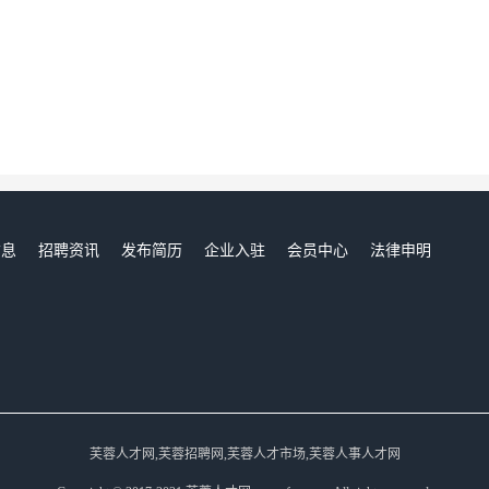
信息
招聘资讯
发布简历
企业入驻
会员中心
法律申明
们
芙蓉人才网,芙蓉招聘网,芙蓉人才市场,芙蓉人事人才网