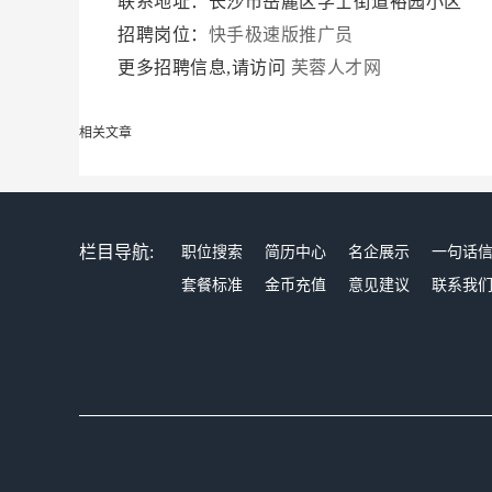
联系地址：长沙市岳麓区学士街道裕园小区
招聘岗位：
快手极速版推广员
更多招聘信息,请访问
芙蓉人才网
相关文章
栏目导航:
职位搜索
简历中心
名企展示
一句话
套餐标准
金币充值
意见建议
联系我