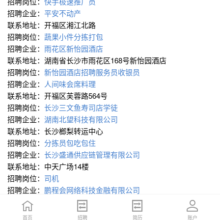
招聘岗位：
快手极速推广员
招聘企业：
平安不动产
联系地址：开福区湘江北路
招聘岗位：
蔬果小件分拣打包
招聘企业：
雨花区新怡园酒店
联系地址：湖南省长沙市雨花区168号新怡园酒店
招聘岗位：
新怡园酒店招聘服务员收银员
招聘企业：
人间味会席料理
联系地址：开福区芙蓉路564号
招聘岗位：
长沙三文鱼寿司店学徒
招聘企业：
湖南北望科技有限公司
联系地址：长沙榔梨转运中心
招聘岗位：
分拣员包吃包住
招聘企业：
长沙盛通供应链管理有限公司
联系地址：中天广场14楼
招聘岗位：
司机
招聘企业：
鹏程会网络科技金融有限公司
联系地址：长沙市岳麓区学士街道裕园小区
招聘岗位：
快手极速版推广员
首页
首页
招聘
招聘
简历
简历
账户
账户