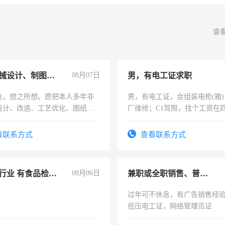
查
兼职机械设计、制图、设备改造
08月07日
男，有电工证求职
急，想之所想。愿把本人多年非
男，有电工证，会组装电柜(箱
设计、改造、工艺优化、图纸制
厂维修；C1驾照，找个工资在
解的经验与您分享。 真诚合作，
上，枣强县以外需要有住宿，
识之士，共享未来。
电话
看联系方式
查看联系方式
求食品行业 有食品检验员三级证
08月06日
兼职或全职销售、普工、维修
过年可不休息，有广告销售经
低压电工证，网络管理员证