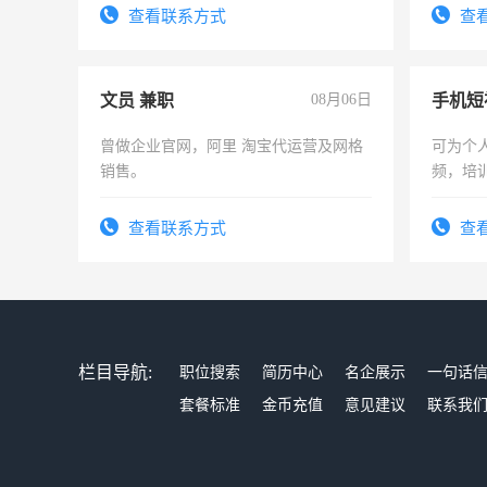
务，财务咨询等业务。欲求兼职会计工
查看联系方式
查
作
文员 兼职
08月06日
曾做企业官网，阿里 淘宝代运营及网格
可为个
销售。
频，培
可为个
频，培
查看联系方式
查
音！你
成为拍
栏目导航:
职位搜索
简历中心
名企展示
一句话
套餐标准
金币充值
意见建议
联系我