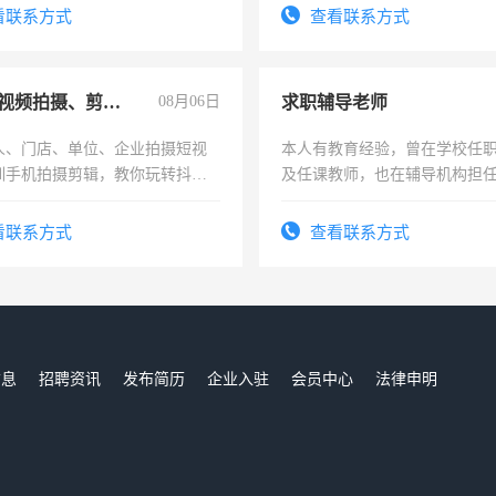
看联系方式
查看联系方式
手机短视频拍摄、剪辑、抖音快手
08月06日
求职辅导老师
人、门店、单位、企业拍摄短视
本人有教育经验，曾在学校任
训手机拍摄剪辑，教你玩转抖音
及任课教师，也在辅导机构担
人、门店、单位、企业拍摄短视
师，求周一至周五辅导老师的
训手机拍摄剪辑，教你玩转抖
看联系方式
查看联系方式
也可以成为拍摄达人！你也可以
摄达人！
信息
招聘资讯
发布简历
企业入驻
会员中心
法律申明
们