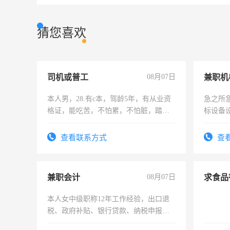
猜您喜欢
司机或普工
08月07日
本人男，28.有c本，驾龄5年，有从业资
急之所
格证，能吃苦，不怕累，不怕脏，踏
标设备
实，需求稳定工作一份，保险不干
作和分
结识有
查看联系方式
查
兼职会计
08月07日
本人女中级职称12年工作经验，出口退
税、政府补贴、银行贷款、纳税申报、
为各类公司策划，设建新账，理乱账业