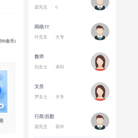
梁先生
·
0
网络/IT
叶先生
·
大专
80金币)
教师
刘女士
·
本科
文员
罗女士
·
大专
行政/后勤
息
梁先生
·
高中